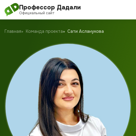
Профессор Дадали
Официальный сайт
О проекте
Главная
Команда проекта
Сати Асланукова
Обучение
Дадали Чат
Клуб
Блог
Новости