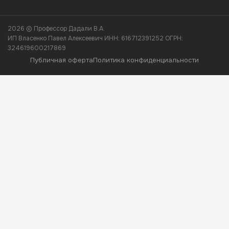
2026 © Профессор Дадали В.А.
ИП Власенко Павел Алексеевич ИНН: 616712391252 ОГРН:
324619600217869
Публичная оферта
Политика конфиденциальности