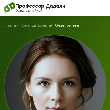
Профессор Дадали
Официальный сайт
О проекте
Главная
Команда проекта
Юлия Грачёва
Обучение
Дадали Чат
Клуб
Блог
Новости