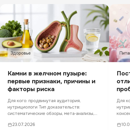
Здоровье
Пита
Камни в желчном пузыре:
Пос
первые признаки, причины и
отл
факторы риска
про
Для кого: продвинутая аудитория,
Для к
нутрициологи Тип доказательств:
нутри
систематические обзоры, мета‑анализы,
консе
крупные когортные исследования PubMed,
систе
23.07.2026
10.
руководства профильных обществ и
PubMe