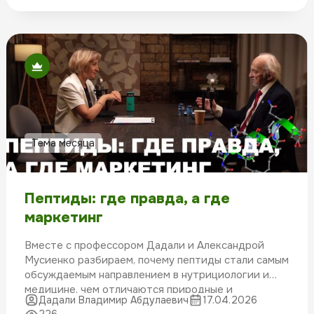
Тема месяца
Пептиды: где правда, а где
маркетинг
Вместе с профессором Дадали и Александрой
Мусиенко разбираем, почему пептиды стали самым
обсуждаемым направлением в нутрициологии и
медицине, чем отличаются природные и
Дадали Владимир Абдулаевич
17.04.2026
синтетические молекулы, и почему трансфер-