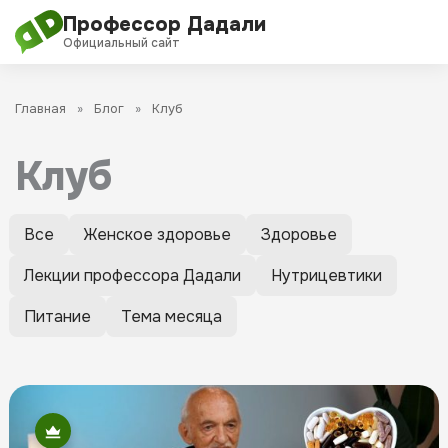
Перейти
Профессор Дадали
к
Официальный сайт
содержимому
О проекте
Главная
Блог
Клуб
Обучение
Клуб
Дадали Чат
Filter
Все
Женское здоровье
Здоровье
posts
Клуб
Лекции профессора Дадали
Нутрицевтики
by
category
Блог
Питание
Тема месяца
Новости