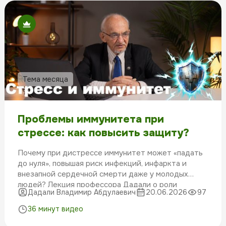
Тема месяца
Проблемы иммунитета при
стрессе: как повысить защиту?
Почему при дистрессе иммунитет может «падать
до нуля», повышая риск инфекций, инфаркта и
внезапной сердечной смерти даже у молодых
людей? Лекция профессора Дадали о роли
Дадали Владимир Абдулаевич
20.06.2026
97
нутриентов и трансфер-факторов в профилактике
окислительного стресса и поддержке иммунной
36 минут видео
системы в стрессовых условиях.