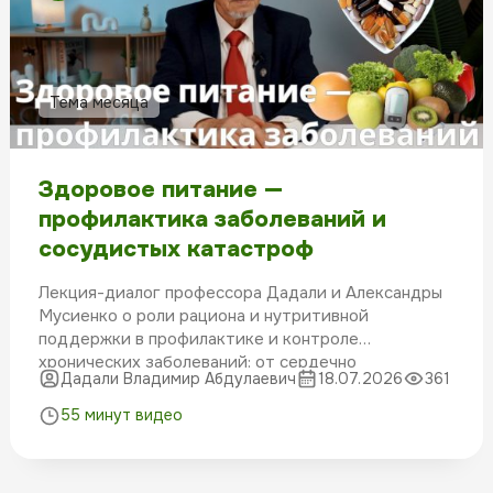
Тема месяца
Здоровое питание —
профилактика заболеваний и
сосудистых катастроф
Лекция-диалог профессора Дадали и Александры
Мусиенко о роли рациона и нутритивной
поддержки в профилактике и контроле
хронических заболеваний: от сердечно
Дадали Владимир Абдулаевич
18.07.2026
361
сосудистых рисков до последствий дефицита
ключевых витаминов и микронутриентов.
55 минут видео