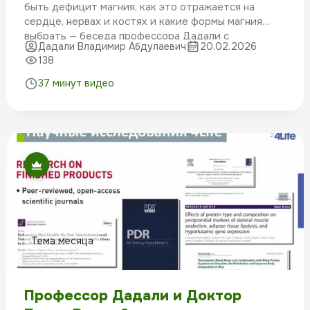
быть дефицит магния, как это отражается на
сердце, нервах и костях и какие формы магния
выбрать — беседа профессора Дадали с
Дадали Владимир Абдулаевич
20.02.2026
руководителем «Оазиса здоровья» Александрой
138
Мусиенко.
37 минут видео
Тема месяца
Профессор Дадали и Доктор