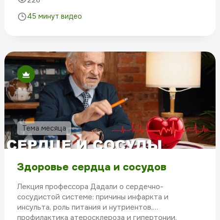
226
факторы занимают особое место в
иммунореабилитации.
45 минут видео
Тема месяца
Здоровье сердца и сосудов
Лекция профессора Дадали о сердечно-
сосудистой системе: причины инфаркта и
инсульта, роль питания и нутриентов,
профилактика атеросклероза и гипертонии.