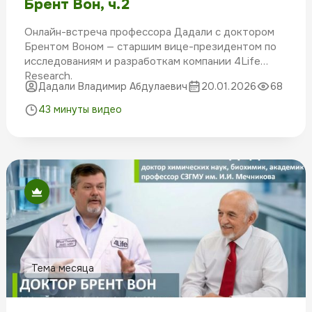
Брент Вон, ч.2
Онлайн-встреча профессора Дадали с доктором
Брентом Воном — старшим вице-президентом по
исследованиям и разработкам компании 4Life
Research.
Дадали Владимир Абдулаевич
20.01.2026
68
Часть 2: Научные исследования и новые
разработки 4Life
43 минуты видео
Тема месяца