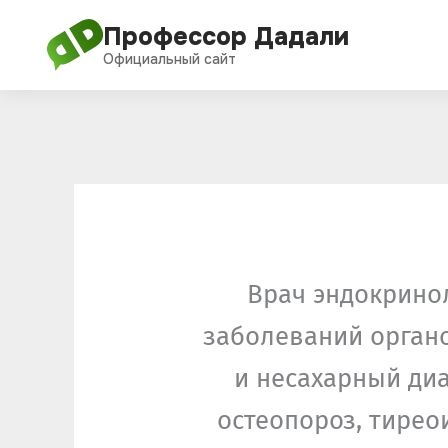
Перейти
Профессор Дадали
к
Официальный сайт
содержимому
Врач эндокринол
заболеваний органо
и несахарный диа
остеопороз, тирео