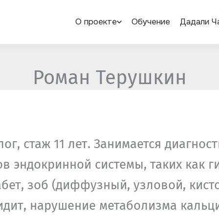
О проекте
Обучение
Дадали Ч
Роман Терушкин
ог, стаж 11 лет. Занимается диагнос
в эндокринной системы, таких как г
бет, зоб (диффузный, узловой, кист
идит, нарушение метаболизма кальц