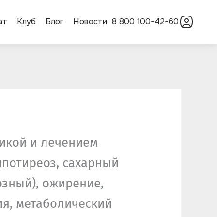
ат
Клуб
Блог
Новости
8 800 100-42-60
тикой и лечением
ипотиреоз, сахарный
озный), ожирение,
ия, метаболический