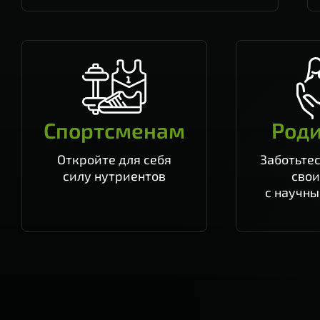
Спортсменам
Род
Откройте для себя
Заботьтес
силу нутриентов
свои
с научн