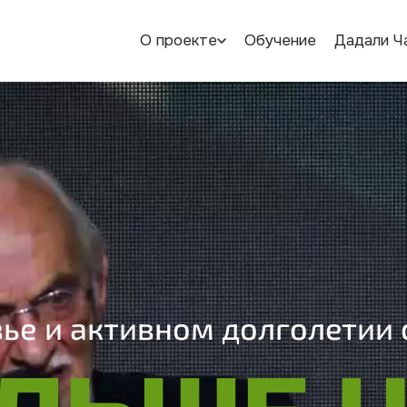
О проекте
Обучение
Дадали Ч
ье и активном долголетии