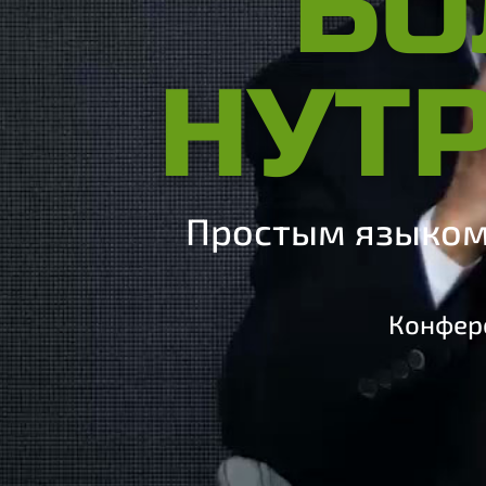
БО
НУТ
Простым языком 
Конфере