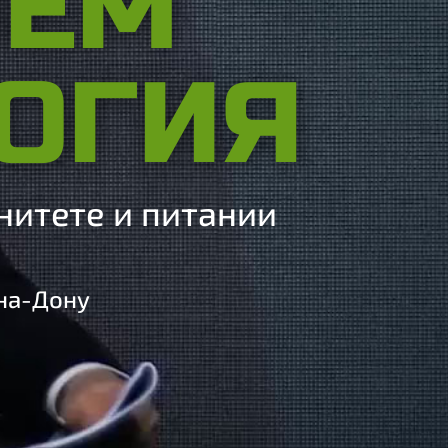
ЧЕМ
ОГИЯ
нитете и питании
-на-Дону