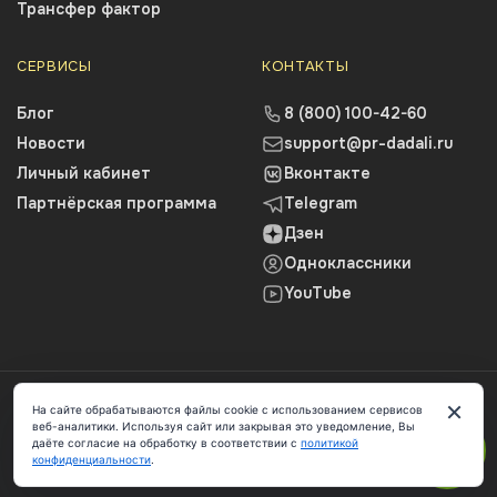
Трансфер фактор
СЕРВИСЫ
КОНТАКТЫ
Блог
8 (800) 100-42-60
Новости
support@pr-dadali.ru
Личный кабинет
Вконтакте
Партнёрская программа
Telegram
Дзен
Одноклассники
YouTube
2026 © Профессор Дадали В.А.
×
На сайте обрабатываются файлы cookie с использованием сервисов
ИП Власенко Павел Алексеевич ИНН: 616712391252 ОГРН:
веб-аналитики. Используя сайт или закрывая это уведомление, Вы
324619600217869
даёте согласие на обработку в соответствии с
политикой
конфиденциальности
.
Публичная оферта
Политика конфиденциальности
ЧАТ