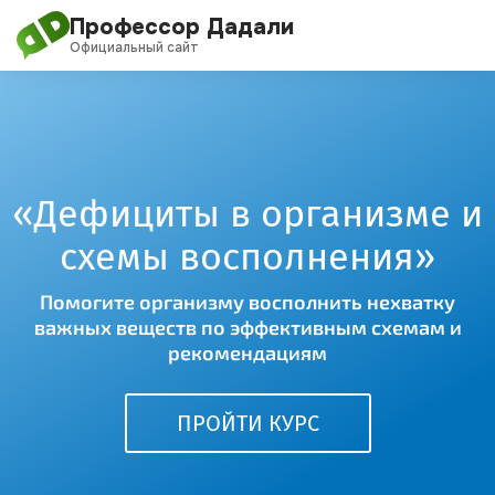
Перейти
Профессор Дадали
к
Официальный сайт
содержимому
О проекте
Обучение
«Дефициты в организме
и
Дадали Чат
схемы восполнения»
Клуб
Помогите организму восполнить нехватку
важных веществ по эффективным схемам и
Блог
рекомендациям
Новости
ПРОЙТИ КУРС