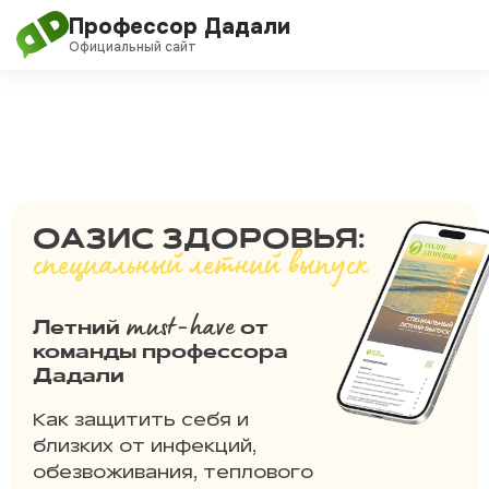
Перейти
Профессор Дадали
к
Официальный сайт
содержимому
О проекте
Обучение
Дадали Чат
ОАЗИС ЗДОРОВЬЯ:
специальный летний выпуск
Клуб
must-have
Летний
от
Блог
команды профессора
Дадали
Новости
Как защитить себя и
близких от инфекций,
обезвоживания, теплового