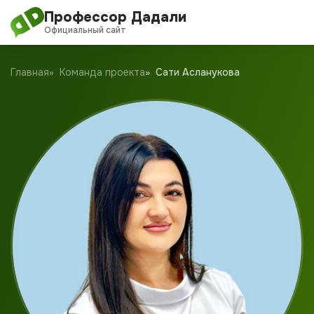
Профессор Дадали
Официальный сайт
О проекте
Главная
Команда проекта
Сати Асланукова
Обучение
Дадали Чат
Клуб
Блог
Новости