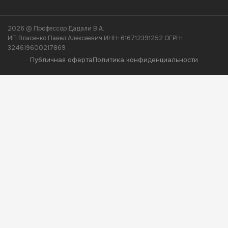
2026 © Профессор Дадали В.А.
ИП Власенко Павел Алексеевич ИНН: 616712391252 ОГРН:
324619600217869
Публичная оферта
Политика конфиденциальности