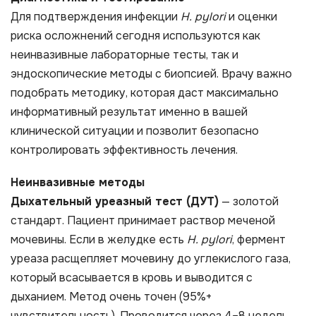
Для подтверждения инфекции
H. pylori
и оценки
риска осложнений сегодня используются как
неинвазивные лабораторные тесты, так и
эндоскопические методы с биопсией. Врачу важно
подобрать методику, которая даст максимально
информативный результат именно в вашей
клинической ситуации и позволит безопасно
контролировать эффективность лечения.
Неинвазивные методы
Дыхательный уреазный тест (ДУТ)
— золотой
стандарт. Пациент принимает раствор меченой
мочевины. Если в желудке есть
H. pylori
, фермент
уреаза расщепляет мочевину до углекислого газа,
который всасывается в кровь и выводится с
дыханием. Метод очень точен (95%+
чувствительность). Проводится через 4–8 недель