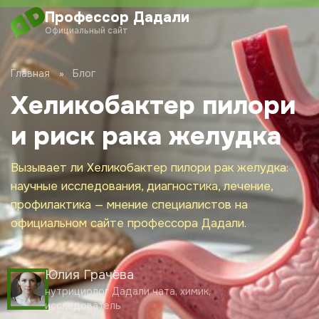
Перейти
Профессор Дадали
к
Официальный сайт
содержимому
О проекте
Главная
Блог
Хеликобактер пилори
Обучение
и риск рака желудка
Дадали Чат
Вызывает ли Хеликобактер пилори рак желудка:
Клуб
научные исследования, диагностика, лечение,
профилактика — мнение специалистов на
Блог
официальном сайте профессора Дадали.
Новости
Юлия Грачёва
нутрициолог Дадали чата, химик,
исследователь