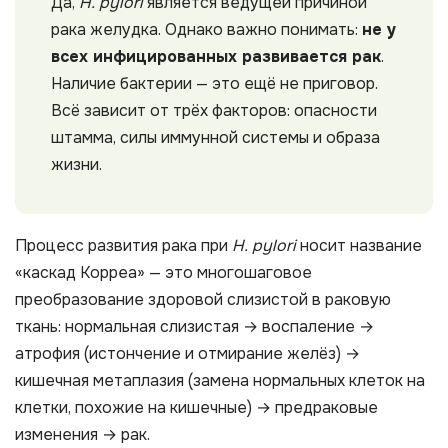
Да,
H. pylori
является ведущей причиной
рака желудка. Однако важно понимать:
не у
всех инфицированных развивается рак
.
Наличие бактерии — это ещё не приговор.
Всё зависит от трёх факторов: опасности
штамма, силы иммунной системы и образа
жизни.
Процесс развития рака при
H. pylori
носит название
«каскад Корреа» — это многошаговое
преобразование здоровой слизистой в раковую
ткань: нормальная слизистая → воспаление →
атрофия (истончение и отмирание желёз) →
кишечная метаплазия (замена нормальных клеток на
клетки, похожие на кишечные) → предраковые
изменения → рак.