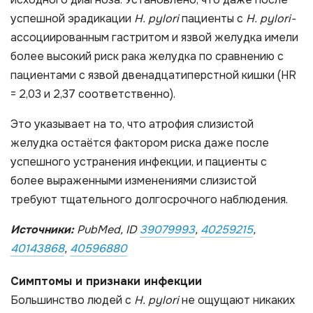
успешной эрадикации
H. pylori
пациенты с
H. pylori-
ассоциированным гастритом и язвой желудка имели
более высокий риск рака желудка по сравнению с
пациентами с язвой двенадцатиперстной кишки (HR
= 2,03 и 2,37 соответственно).
Это указывает на то, что атрофия слизистой
желудка остаётся фактором риска даже после
успешного устранения инфекции, и пациенты с
более выраженными изменениями слизистой
требуют тщательного долгосрочного наблюдения.
Источники:
PubMed, ID
39079993
,
40259215
,
40143868
,
40596880
Симптомы и признаки инфекции
Большинство людей с
H. pylori
не ощущают никаких