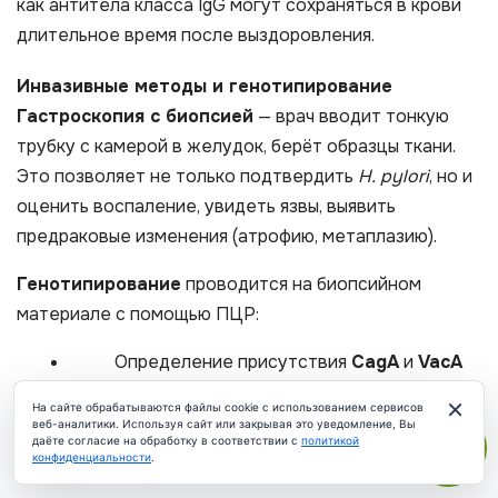
как антитела класса IgG могут сохраняться в крови
длительное время после выздоровления.
Инвазивные методы и генотипирование
Гастроскопия с биопсией
— врач вводит тонкую
трубку с камерой в желудок, берёт образцы ткани.
Это позволяет не только подтвердить
H. pylori
, но и
оценить воспаление, увидеть язвы, выявить
предраковые изменения (атрофию, метаплазию).
Генотипирование
проводится на биопсийном
материале с помощью ПЦР:
Определение присутствия
CagA
и
VacA
генов и их вариантов
×
На сайте обрабатываются файлы cookie с использованием сервисов
веб-аналитики. Используя сайт или закрывая это уведомление, Вы
Позволяет оценить вирулентность
даёте согласие на обработку в соответствии с
политикой
конфиденциальности
.
ЧАТ
штамма