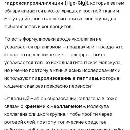
гидроксипролил-глицин (Hyp-Gly)
), которые затем
обнаруживаются в коже, хрящах и костной ткани и
могут действовать как сигнальные молекулы для
фибробластов и хондроцитов.
То есть формулировки вроде «коллаген не
усваивается организмом — правда» или «правда, что
коллаген не усваивается» — некорректны: не
усваивается только исходная гигантская молекула,
но именно поэтому в клинических исследованиях и
используют
гидролизованные пептиды
, которые
кишечник как раз прекрасно переносит.
Отдельный миф об образовании коллагена в коже
связан с
кремами с «коллагеном»
: молекула
коллагена слишком крупна, чтобы пройти через
роговой слой, поэтому топические средства
работают либо за счёт увлажнения и окклюзии, либо