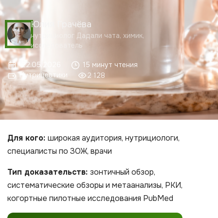
Юлия Грачёва
нутрициолог Дадали чата, химик,
исследователь
22.05.2026
15 минут чтения
Нутрицевтики
2 128
Для кого:
широкая аудитория, нутрициологи,
специалисты по ЗОЖ, врачи
Тип доказательств:
зонтичный обзор,
систематические обзоры и метаанализы, РКИ,
когортные пилотные исследования PubMed