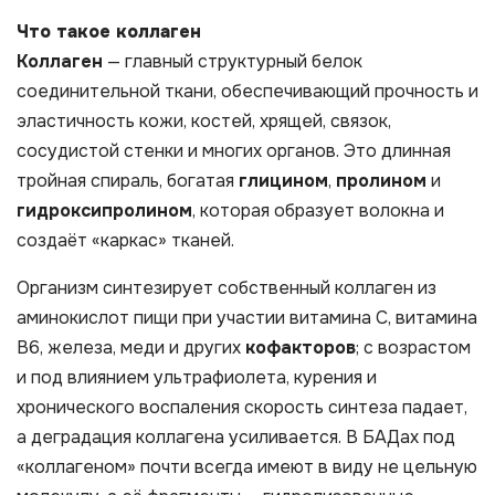
Что такое коллаген
Коллаген
— главный структурный белок
соединительной ткани, обеспечивающий прочность и
эластичность кожи, костей, хрящей, связок,
сосудистой стенки и многих органов. Это длинная
тройная спираль, богатая
глицином
,
пролином
и
гидроксипролином
, которая образует волокна и
создаёт «каркас» тканей.
Организм синтезирует собственный коллаген из
аминокислот пищи при участии витамина С, витамина
В6, железа, меди и других
кофакторов
; с возрастом
и под влиянием ультрафиолета, курения и
хронического воспаления скорость синтеза падает,
а деградация коллагена усиливается. В БАДах под
«коллагеном» почти всегда имеют в виду не цельную