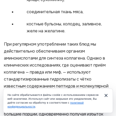
соединительная ткань мяса,
костные бульоны, холодец, заливное,
желе на желатине.
При регулярном употреблении таких блюд мы
действительно обеспечиваем организм
аминокислотами для синтеза коллагена. Однако в
клинических исследованиях, где оценивают приём
коллагена — правда или миф, — используют
стандартизированные гидролизаты с чётко
известным содержанием пептидов и молекулярной
массой. Чтобы воспроизвести типичную дозу 5–10 г
×
На сайте обрабатываются файлы cookie с использованием сервисов
веб-аналитики. Используя сайт или закрывая это уведомление, Вы
гидролизованного коллагена только за счёт
даёте согласие на обработку в соответствии с
политикой
ЧАТ
холодца, придётся ежедневно съедать довольно
конфиденциальности
.
большие порции, одновременно получая избыток