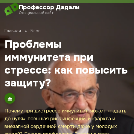
Перейти
Профессор Дадали
к
Официальный сайт
содержимому
О проекте
Главная
Блог
Проблемы
Обучение
иммунитета при
Дадали Чат
стрессе: как повысить
Клуб
защиту?
Блог
Новости
Почему при дистрессе иммунитет может «падать
до нуля», повышая риск инфекций, инфаркта и
внезапной сердечной смерти даже у молодых