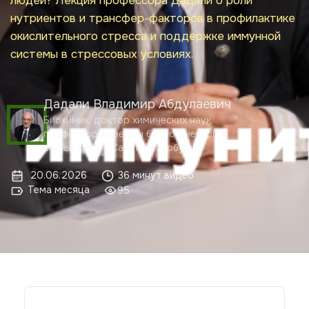
людей? Лекция профессора Дадали о роли
нутриентов и трансфер-факторов в профилактике
окислительного стресса и поддержке иммунной
системы в стрессовых условиях.
Дадали Владимир Абдулаевич
Биохимик, доктор химических наук,
профессор кафедры биологической и
общей химии (Санкт-Петербург)
20.06.2026
36 минут видео
Тема месяца
95