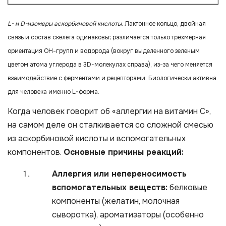
L- и D-изомеры аскорбиновой кислоты
. Лактонное кольцо, двойная
связь и состав скелета одинаковы; различается только трёхмерная
ориентация ОН-групп и водорода (вокруг выделенного зеленым
цветом атома углерода в 3D-молекулах справа), из-за чего меняется
взаимодействие с ферментами и рецепторами. Биологически активна
для человека именно L-форма.
Когда человек говорит об «аллергии на витамин С»,
на самом деле он сталкивается со сложной смесью
из аскорбиновой кислоты и вспомогательных
компонентов.
Основные причины реакций:
Аллергия или непереносимость
вспомогательных веществ:
белковые
компоненты (желатин, молочная
сыворотка), ароматизаторы (особенно