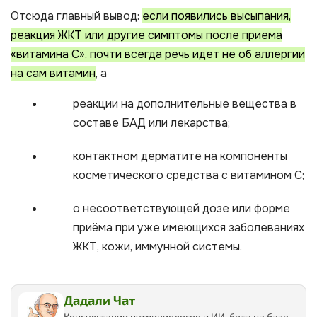
Отсюда главный вывод:
если появились высыпания,
реакция ЖКТ или другие симптомы после приема
«витамина С», почти всегда речь идет не об аллергии
на сам витамин
, а
реакции на дополнительные вещества в
составе БАД или лекарства;
контактном дерматите на компоненты
косметического средства с витамином С;
о несоответствующей дозе или форме
приёма при уже имеющихся заболеваниях
ЖКТ, кожи, иммунной системы.
Дадали Чат
Консультации нутрициологов и ИИ-бота на базе