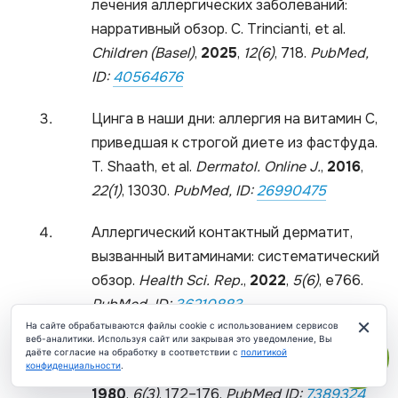
лечения аллергических заболеваний:
нарративный обзор. C. Trincianti, et al.
Children (Basel)
,
2025
,
12(6)
, 718.
PubMed,
ID: ​
40564676
Цинга в наши дни: аллергия на витамин С,
приведшая к строгой диете из фастфуда.
T. Shaath, et al.
Dermatol. Online J.
,
2016
,
22(1)
, 13030.​
PubMed, ID:
26990475
Аллергический контактный дерматит,
вызванный витаминами: систематический
обзор.
Health Sci. Rep.
,
2022
,
5(6)
, e766.​
PubMed, ID:
36210883
×
На сайте обрабатываются файлы cookie с использованием сервисов
веб-аналитики. Используя сайт или закрывая это уведомление, Вы
Аллергия на витамин С замедленного
даёте согласие на обработку в соответствии с
политикой
конфиденциальности
.
типа. J. Metz, et al.
Contact Dermatitis.
,
ЧАТ
1980
,
6(3)
, 172–176.
PubMed ID:
7389324