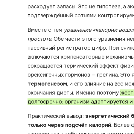
расходует запасы. Это не гипотеза, а 
подтверждённый сотнями контролируем
Вместе с тем
уравнение «калории вошл
простоте
. Обе части этого уравнения н
пассивный регистратор цифр. При сниж
включаются компенсаторные механизмы:
сокращается термический эффект физич
орексигенных гормонов — грелина. Это 
термогенезом
, и его влияние на вес м
окончания диеты. Именно поэтому
жёст
долгосрочно: организм адаптируется и
Практический вывод:
энергетический б
только через подсчёт калорий
. Более