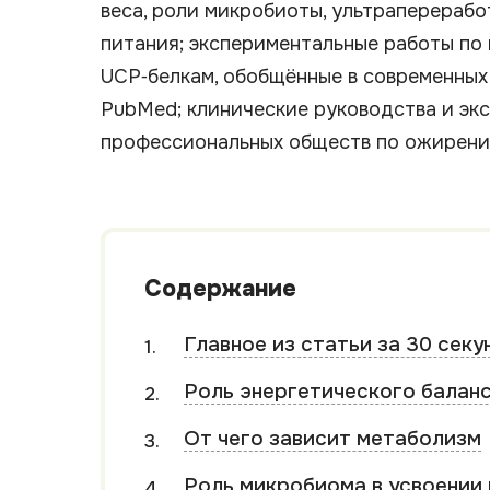
веса, роли микробиоты, ультраперерабо
питания; экспериментальные работы п
UCP‑белкам, обобщённые в современных
PubMed; клинические руководства и эк
профессиональных обществ по ожирени
Содержание
Главное из статьи за 30 секу
Роль энергетического баланс
От чего зависит метаболизм
Роль микробиома в усвоении