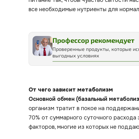
питание так, чтобы чувство сытости на
все необходимые нутриенты для нормал
Больше чем нутрициолог
Новая версия курса профессора Да
От чего зависит метаболизм
Основной обмен (базальный метаболи
организм тратит в покое на поддержан
70% от суммарного суточного расхода э
факторов, многие из которых не подда
Масса тела и состав тела
: мышеч