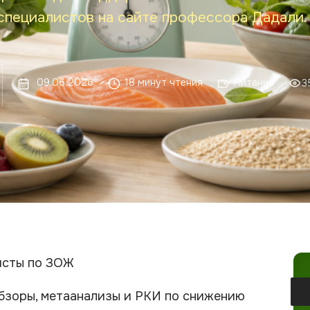
специалистов на сайте профессора Дадали.
09.06.2026
18 минут чтения
Питание
3
исты по ЗОЖ
бзоры, метаанализы и РКИ по снижению