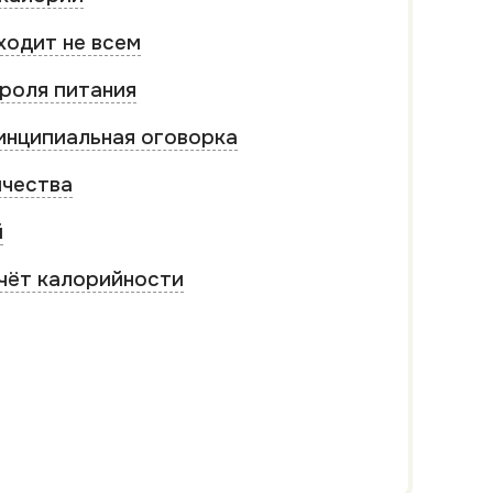
ходит не всем
роля питания
инципиальная оговорка
ичества
й
чёт калорийности