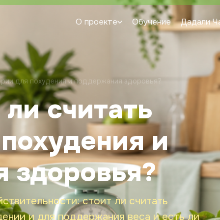
О проекте
Обучение
Дадали Ч
ории для похудения и поддержания здоровья?
 ли считать
 похудения и
 здоровья?
йствительности: стоит ли считать
ении и для поддержания веса и есть ли