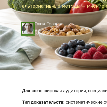
альтернативные методы — мнение 
Юлия Грачёва
нутрициолог Дадали чата, химик,
исследователь
Для кого:
широкая аудитория, специал
Тип доказательств:
систематические о