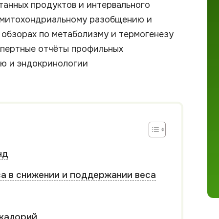
танных продуктов и интервального
о митохондриальному разобщению и
 обзорах по метаболизму и термогенезу
спертные отчёты профильных
ю и эндокринологии
нд
а в снижении и поддержании веса
 калорий