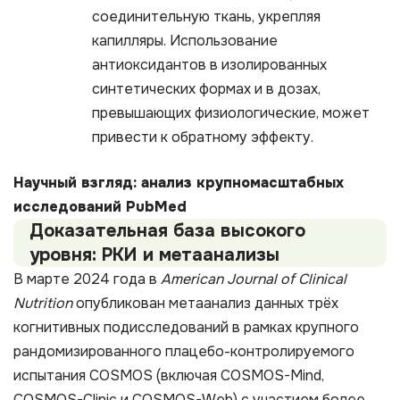
соединительную ткань, укрепляя
капилляры. Использование
антиоксидантов в изолированных
синтетических формах и в дозах,
превышающих физиологические, может
привести к обратному эффекту.
Научный взгляд: анализ крупномасштабных
исследований PubMed
Доказательная база высокого
уровня: РКИ и метаанализы
В марте 2024 года в
American Journal of Clinical
Nutrition
опубликован метаанализ данных трёх
когнитивных подисследований в рамках крупного
рандомизированного плацебо-контролируемого
испытания COSMOS (включая COSMOS-Mind,
COSMOS-Clinic и COSMOS-Web) с участием более