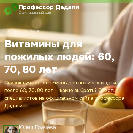
Перейти
Профессор Дадали
к
Официальный сайт
содержимому
О проекте
Главная
Блог
Витамины для
Обучение
пожилых людей: 60,
Дадали Чат
70, 80 лет
Клуб
Список лучших витаминов для пожилых людей
после 60, 70, 80 лет — какие выбрать? Советы
Блог
специалистов на официальном сайте профессора
Дадали.
Новости
Юлия Грачёва