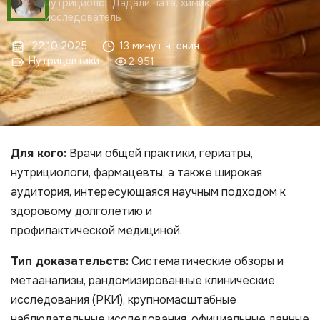
нутрициолог Дадали чата, химик,
исследователь
22.10.2025
13 минут чтения
Нутрицевтики
2 951
Для кого:
Врачи общей практики, гериатры,
нутрициологи, фармацевты, а также широкая
аудитория, интересующаяся научным подходом к
здоровому долголетию и
профилактической медициной.
Тип доказательств:
Систематические обзоры и
метаанализы, рандомизированные клинические
исследования (РКИ), крупномасштабные
наблюдательные исследования, официальные данные