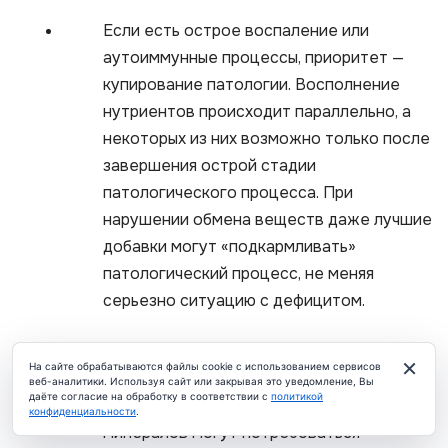
Если есть острое воспаление или
аутоиммунные процессы, приоритет —
купирование патологии. Восполнение
нутриентов происходит параллельно, а
некоторых из них возможно только после
завершения острой стадии
патологического процесса. При
нарушении обмена веществ даже лучшие
добавки могут «подкармливать»
патологический процесс, не меняя
серьезно ситуацию с дефицитом.
Регулярность приёма и динамика контроля
×
На сайте обрабатываются файлы cookie с использованием сервисов
Профилактические дозы
веб-аналитики. Используя сайт или закрывая это уведомление, Вы
даёте согласие на обработку в соответствии с
политикой
водорастворимых витаминов и
ЧАТ
конфиденциальности
.
минералов могут потребоваться