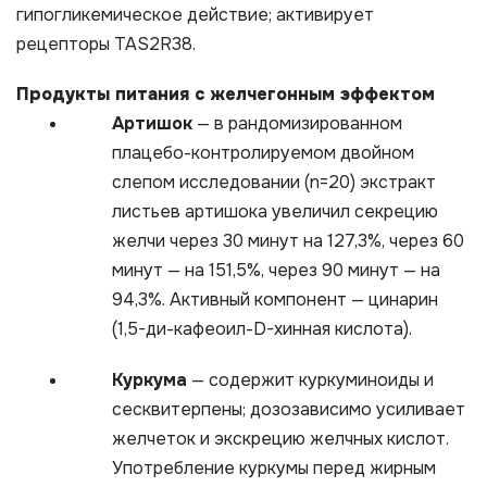
гипогликемическое действие; активирует
рецепторы TAS2R38.
Продукты питания с желчегонным эффектом
Артишок
— в рандомизированном
плацебо-контролируемом двойном
слепом исследовании (n=20) экстракт
листьев артишока увеличил секрецию
желчи через 30 минут на 127,3%, через 60
минут — на 151,5%, через 90 минут — на
94,3%. Активный компонент — цинарин
(1,5-ди-кафеоил-D-хинная кислота).
Куркума
— содержит куркуминоиды и
сесквитерпены; дозозависимо усиливает
желчеток и экскрецию желчных кислот.
Употребление куркумы перед жирным