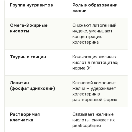
Группа нутриентов
Роль в образовании
желчи
Омега-3 жирные
Снижают литогенный
кислоты
индекс, уменьшают
концентрацию
холестерина
Таурин и глицин
Конъюгация желчных
кислот в гепатоцитах;
норма 3:1
Лецитин
Ключевой компонент
(фосфатидилхолин)
желчи — удерживает
холестерин в
растворённой форме
Растворимая
Связывает желчные
клетчатка
кислоты, снижает их
реабсорбцию