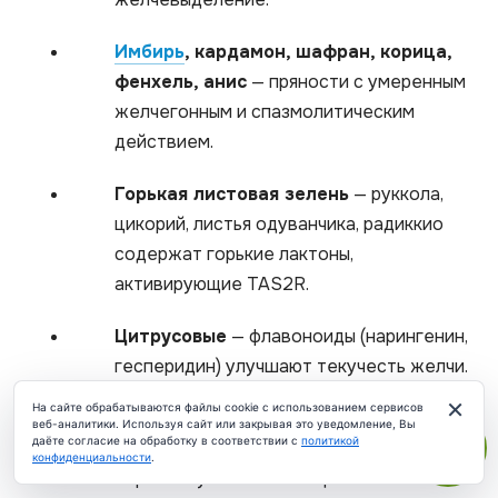
Имбирь
, кардамон, шафран, корица,
фенхель, анис
— пряности с умеренным
желчегонным и спазмолитическим
действием.
Горькая листовая зелень
— руккола,
цикорий, листья одуванчика, радиккио
содержат горькие лактоны,
активирующие TAS2R.
Цитрусовые
— флавоноиды (нарингенин,
гесперидин) улучшают текучесть желчи.
×
На сайте обрабатываются файлы cookie с использованием сервисов
Авокадо
— источник мононенасыщенных
веб-аналитики. Используя сайт или закрывая это уведомление, Вы
даёте согласие на обработку в соответствии с
политикой
жиров и фитостеролов, поддерживает
конфиденциальности
.
ЧАТ
нормальную консистенцию желчи.