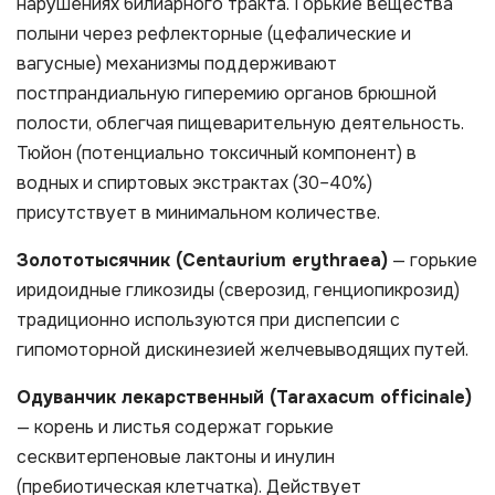
нарушениях билиарного тракта. Горькие вещества
полыни через рефлекторные (цефалические и
вагусные) механизмы поддерживают
постпрандиальную гиперемию органов брюшной
полости, облегчая пищеварительную деятельность.
Тюйон (потенциально токсичный компонент) в
водных и спиртовых экстрактах (30–40%)
присутствует в минимальном количестве.
Золототысячник (Centaurium erythraea)
— горькие
иридоидные гликозиды (сверозид, генциопикрозид)
традиционно используются при диспепсии с
гипомоторной дискинезией желчевыводящих путей.
Одуванчик лекарственный (Taraxacum officinale)
— корень и листья содержат горькие
сесквитерпеновые лактоны и инулин
(пребиотическая клетчатка). Действует