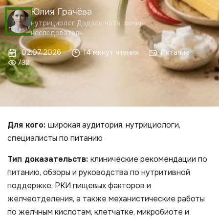
Юлия Грачёва
нутрициолог Дадали чата, химик,
исследователь
02.07.2026
14 минут чтения
Питание
732
Для кого:
широкая аудитория, нутрициологи,
специалисты по питанию
Тип доказательств:
клинические рекомендации по
питанию, обзоры и руководства по нутритивной
поддержке, РКИ пищевых факторов и
желчеотделения, а также механистические работы
по желчным кислотам, клетчатке, микробиоте и