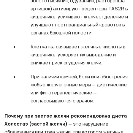
золототысячник, одуванчик, расторопша,
артишок) активируют рецепторы TAS2R в
кишечнике, усиливают желчеотделение и
улучшают постпрандиальный кровоток в
органах брюшной полости.
Клетчатка связывает желчные кислоты в
кишечнике, ускоряет их выведение и
снижает риск сгущения желчи.
При наличии камней, боли или обострения
любые желчегонные меры — диетические
или фитотерапевтические —
согласовываются с врачом.
Почему при застое желчи рекомендована диета
Холестаз (застой желчи)
— это нарушение
образования или тока желчи, при котором желчные