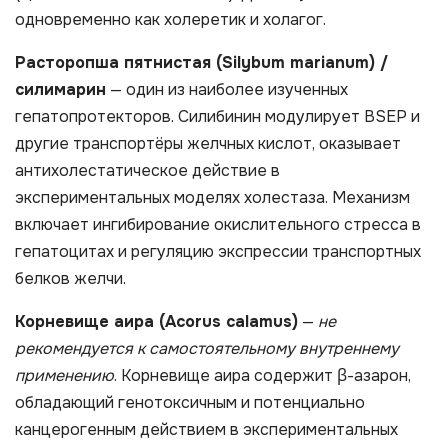
одновременно как холеретик и холагог.
Расторопша пятнистая (Silybum marianum) /
силимарин
— один из наиболее изученных
гепатопротекторов. Силибинин модулирует BSEP и
другие транспортёры желчных кислот, оказывает
антихолестатическое действие в
экспериментальных моделях холестаза. Механизм
включает ингибирование окислительного стресса в
гепатоцитах и регуляцию экспрессии транспортных
белков желчи.
Корневище аира (Acorus calamus)
—
не
рекомендуется к самостоятельному внутреннему
применению
. Корневище аира содержит β-азарон,
обладающий генотоксичным и потенциально
канцерогенным действием в экспериментальных