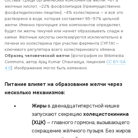
состава. Среди органических компонентов желчи: ~67%
желчных кислот, ~22% фосфолипидов (преимущественно
фосфатидилхолин-лецитин), ~4% холестерина — и всё это
растворено в воде, которая составляет 95–97% цельной
желчи. Именно пропорция этих компонентов определяет,
будет ли желчь текучей или начнёт образовывать сладж и
камни. Желчные кислоты синтезируются исключительно в
печени из холестерина при участии фермента CYP7A1 —
ключевого регулятора всего холестеринового обмена.
Образец человеческой желчи
(фотография из Wikimedia
Commons, автор Ajay Kumar Chaurasiya, лицензия
CC BY-SA
4.0
). Изображение могло быть изменено.
Питание влияет на образование желчи через
несколько механизмов:
Жиры
в двенадцатиперстной кишке
запускают секрецию
холецистокинина
(ХЦК)
— главного гормона, вызывающего
сокращение жёлчного пузыря. Без жиров