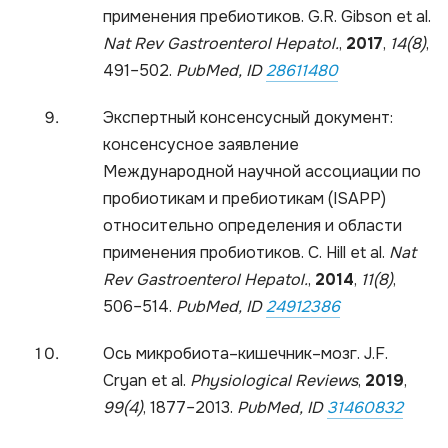
применения пребиотиков. G.R. Gibson et al.
Na
t
Rev Gastroenterol Hepatol
.
,
2017
,
14(8)
,
491–502.
PubMed, ID
28611480
Экспертный консенсусный документ:
консенсусное заявление
Международной научной ассоциации по
пробиотикам и пребиотикам (ISAPP)
относительно определения и области
применения пробиотиков. C. Hill et al.
Nat
Rev
Gastroenterol
Hepatol
.
,
2014
,
11(8)
,
506–514.
PubMed, ID
24912386
Ось микробиота–кишечник–мозг. J.F.
Cryan et al.
Physiological Reviews
,
2019
,
99(4)
, 1877–2013.
PubMed, ID
31460832