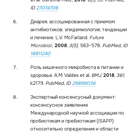
ID
27074706
Диарея, ассоциированная с приемом
антибиотиков: эпидемиология, тенденции
и лечение. L.V. McFarland.
Future
Microbiol
.
,
2008
,
3(5)
, 563–578.
PubMed, ID
18811240
Роль кишечного микробиота в питании и
здоровье. A.M. Valdes et al.
BMJ
,
2018
,
361
,
k2179.
PubMed, ID
29899036
Экспертный консенсусный документ:
консенсусное заявление
Международной научной ассоциации по
пробиотикам и пребиотикам (ISAPP)
относительно определения и области