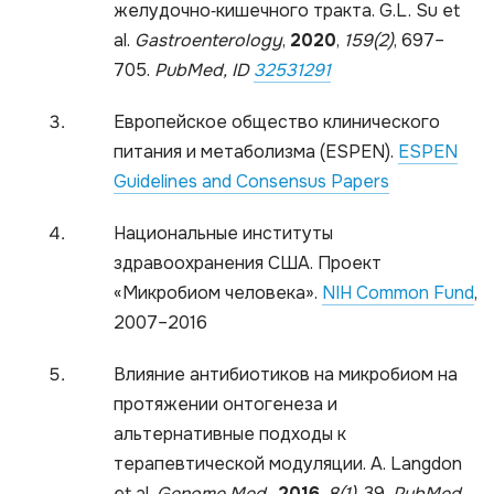
желудочно‑кишечного тракта. G.L. Su et
al.
Gastroenterology
,
2020
,
159(2)
, 697–
705.
PubMed, ID
32531291
Европейское общество клинического
питания и метаболизма (ESPEN).
ESPEN
Guidelines and Consensus Papers
Национальные институты
здравоохранения США. Проект
«Микробиом человека».
NIH Common Fund
,
2007–2016
Влияние антибиотиков на микробиом на
протяжении онтогенеза и
альтернативные подходы к
терапевтической модуляции. A. Langdon
et al.
Genome
Med
.
,
2016
,
8(1)
, 39.
PubMed,