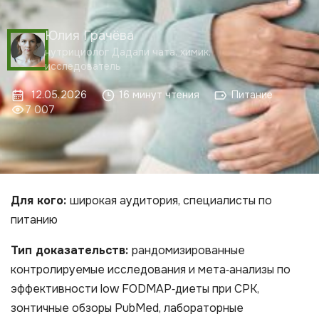
Юлия Грачёва
нутрициолог Дадали чата, химик,
исследователь
12.05.2026
16 минут чтения
Питание
7 007
Для кого:
широкая аудитория, специалисты по
питанию
Тип доказательств:
рандомизированные
контролируемые исследования и мета‑анализы по
эффективности low FODMAP‑диеты при СРК,
зонтичные обзоры PubMed, лабораторные