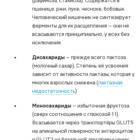
(рафиноза, стахиоза). Содержатся в
пшенице, ржи, луке, чесноке, бобовых.
Человеческий кишечник не синтезирует
ферменты для их расщепления — они не
всасываются принципиально, у всех без
исключения
Дисахариды
— прежде всего лактоза
(молочный сахар). Степень её усвоения
зависит от активности лактазы, которая у
многих взрослых снижена (
лактазная
недостаточность
)
Моносахариды
— избыточная фруктоза
(сверх соотношения с глюкозой 1:1).
Всасывается через транспортёры GLUT5
на апикальной поверхности энтероцитов
и GLUT2 на базальной; при превышении