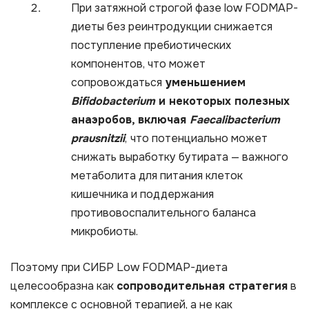
При затяжной строгой фазе low FODMAP-
диеты без реинтродукции снижается
поступление пребиотических
компонентов, что может
сопровождаться
уменьшением
Bifidobacterium
и некоторых полезных
анаэробов, включая
Faecalibacterium
prausnitzii
,
что потенциально может
снижать выработку бутирата — важного
метаболита для питания клеток
кишечника и поддержания
противовоспалительного баланса
микробиоты.
Поэтому при СИБР Low FODMAP-диета
целесообразна как
сопроводительная стратегия
в
комплексе с основной терапией, а не как