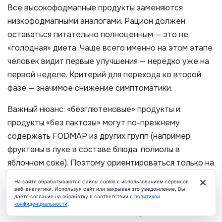
Все высокофодмапные продукты заменяются
низкофодмапными аналогами. Рацион должен
оставаться питательно полноценным — это не
«голодная» диета. Чаще всего именно на этом этапе
человек видит первые улучшения — нередко уже на
первой неделе. Критерий для перехода ко второй
фазе — значимое снижение симптоматики.
Важный нюанс: «безглютеновые» продукты и
продукты «без лактозы» могут по-прежнему
содержать FODMAP из других групп (например,
фруктаны в луке в составе блюда, полиолы в
яблочном соке). Поэтому ориентироваться только на
маркировку недостаточно.
×
На сайте обрабатываются файлы cookie с использованием сервисов
веб-аналитики. Используя сайт или закрывая это уведомление, Вы
даёте согласие на обработку в соответствии с
политикой
Фаза 2: Реинтродукция
ЧАТ
конфиденциальности
.
Наиболее технически сложный и диагностически