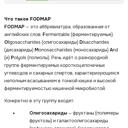
Что такое FODMAP
FODMAP
— это аббревиатура, образованная от
английских слов:
F
ermentable (ферментируемые)
O
ligosaccharides (олигосахариды)
D
isaccharides
(дисахариды)
M
onosaccharides (моносахариды)
A
nd
(и)
P
olyols (полиолы). Речь идёт о разнородной
группе ферментируемых короткоцепочечных
углеводов и сахарных спиртов, характеризующихся
неполным всасыванием в тонкой кишке и высокой
ферментируемостью кишечной микробиотой.
Конкретно в эту группу входят:
Олигосaхариды
— фруктаны (полимеры
фруктозы) и галактоолигосахариды