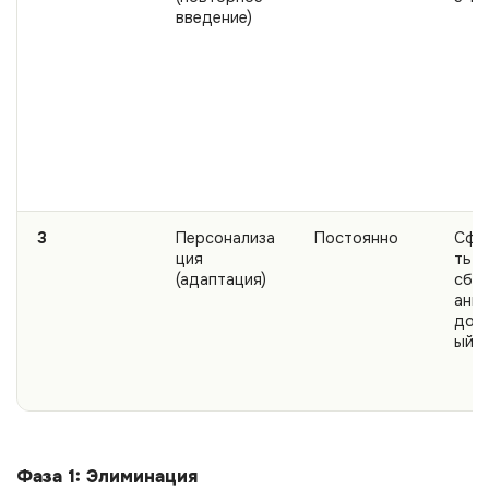
введение)
3
Персонализа
Постоянно
Сфо
ция
ть
(адаптация)
сба
анн
дол
ый 
Фаза 1: Элиминация