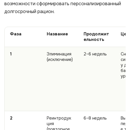
возможности сформировать персонализированный
долгосрочный рацион.
Фаза
Название
Продолжит
Цел
ельность
1
Элиминация
2–6 недель
Сни
(исключение)
сим
у до
баз
уро
2
Реинтродук
6–8 недель
Выя
ция
пер
(повторное
е тр