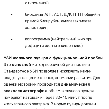
отклонений);
биохимия: АЛТ, АСТ, ЩФ, ГГТП, общий и
прямой билирубин, амилаза/липаза,
холестерин;
копрограмма (нейтральный жир при
дефиците желчи в кишечнике).
УЗИ желчного пузыря с функциональной пробой.
Это
основной
метод первичной диагностики.
Стандартное УЗИ позволяет исключить камни,
сладж, утолщение стенок, аномалии развития. Для
оценки моторики проводится
динамическая
эхохолецистография
: объём желчного пузыря
измеряют натощак и через 30–40 минут после
желчегонного завтрака. В норме пузырь должен