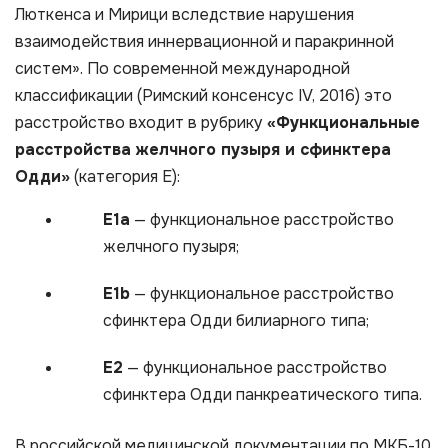
Люткенса и Мирици вследствие нарушения
взаимодействия иннервационной и паракринной
систем». По современной международной
классификации (Римский консенсус IV, 2016) это
расстройство входит в рубрику
«Функциональные
расстройства желчного пузыря и сфинктера
Одди»
(категория E):
E1a
— функциональное расстройство
желчного пузыря;
E1b
— функциональное расстройство
сфинктера Одди билиарного типа;
E2
— функциональное расстройство
сфинктера Одди панкреатического типа.
В российской медицинской документации по МКБ-10