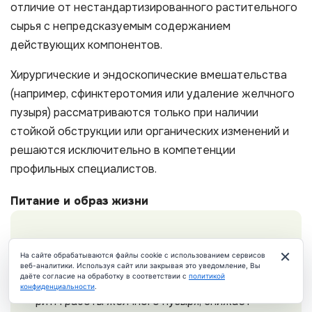
отличие от нестандартизированного растительного
сырья с непредсказуемым содержанием
действующих компонентов.
Хирургические и эндоскопические вмешательства
(например, сфинктеротомия или удаление желчного
пузыря) рассматриваются только при наличии
стойкой обструкции или органических изменений и
решаются исключительно в компетенции
профильных специалистов.
Питание и образ жизни
Диета при дискинезии желчевыводящих
×
На сайте обрабатываются файлы cookie с использованием сервисов
путей — не дополнение к лечению, а его
веб-аналитики. Используя сайт или закрывая это уведомление, Вы
даёте согласие на обработку в соответствии с
политикой
основа
. Правильное питание нормализует
ЧАТ
конфиденциальности
.
ритм работы желчного пузыря, снижает